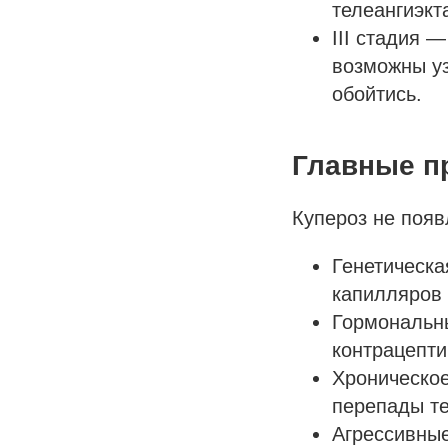
телеангиэкт
III стадия 
возможны уз
обойтись.
Главные п
Купероз не появ
Генетическа
капилляров 
Гормональн
контрацепт
Хроническое
перепады т
Агрессивные