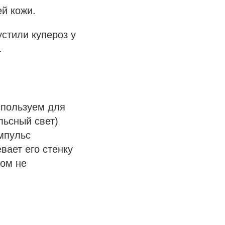
й кожи.
стили купероз у
.
спользуем для
льсный свет)
мпульс
вает его стенку
том не