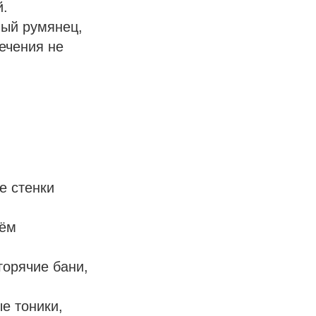
й.
ный румянец,
ечения не
е стенки
иём
горячие бани,
е тоники,