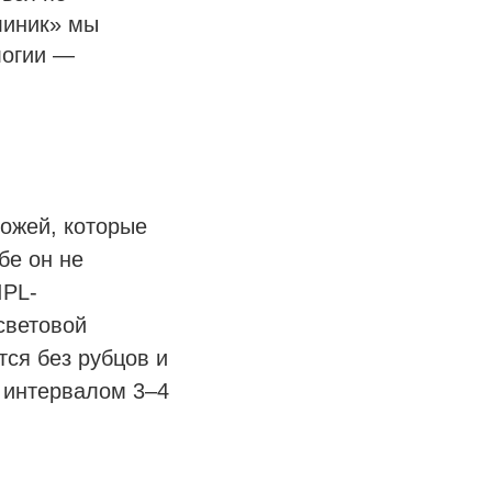
линик» мы
логии —
ожей, которые
бе он не
IPL-
световой
тся без рубцов и
с интервалом 3–4