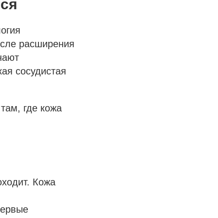
тся
логия
осле расширения
нают
кая сосудистая
там, где кожа
оходит. Кожа
первые