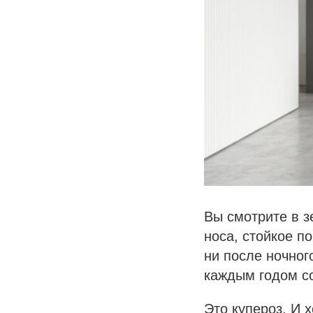
Вы смотрите в з
носа, стойкое п
ни после ночног
каждым годом со
Это купероз. И 