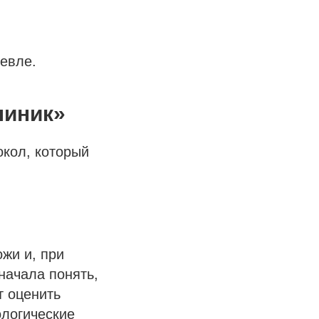
евле.
линик»
окол, который
жи и, при
начала понять,
т оценить
ологические