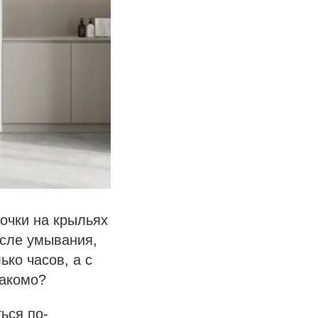
точки на крыльях
осле умывания,
ько часов, а с
накомо?
ься по-