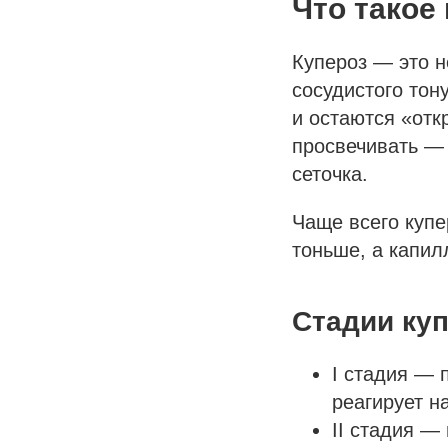
Что такое
Купероз — это н
сосудистого тон
и остаются «отк
просвечивать — 
сеточка.
Чаще всего купе
тоньше, а капил
Стадии куп
I стадия — 
реагирует на
II стадия —