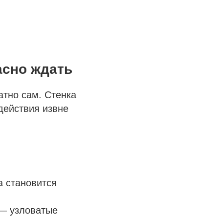
асно ждать
атно сам. Стенка
действия извне
а становится
 — узловатые