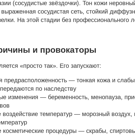
азии (сосудистые звёздочки). Тон кожи неровны
— выраженная сосудистая сеть, стойкий диффуз
елки. На этой стадии без профессионального л
ричины и провокаторы
ляется «просто так». Его запускают:
я предрасположенность — тонкая кожа и слабы
передаются по наследству
ые изменения — беременность, менопауза, пр
ивов
 воздействие температур — морозный воздух, 
емператур
 косметические процедуры — скрабы, спиртовы