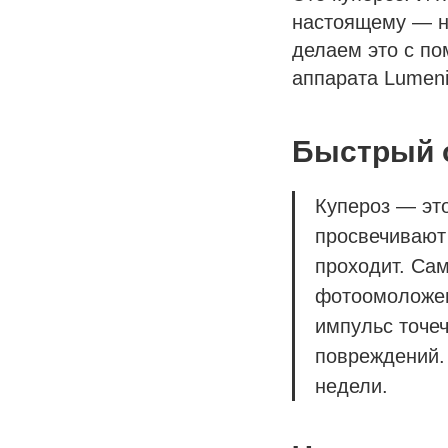
настоящему — не
делаем это с по
аппарата Lumeni
Быстрый о
Купероз — эт
просвечивают 
проходит. Са
фотоомоложен
импульс точеч
повреждений. 
недели.