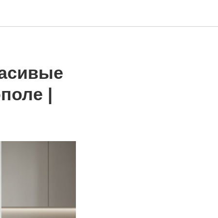
расивые
поле |