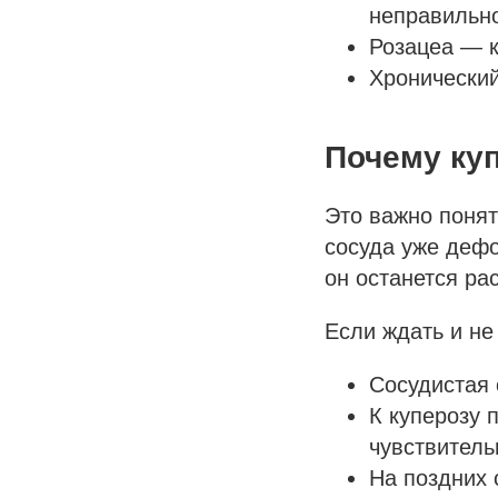
неправильн
Розацеа — к
Хронический
Почему куп
Это важно понят
сосуда уже деф
он останется ра
Если ждать и не
Сосудистая 
К куперозу 
чувствитель
На поздних