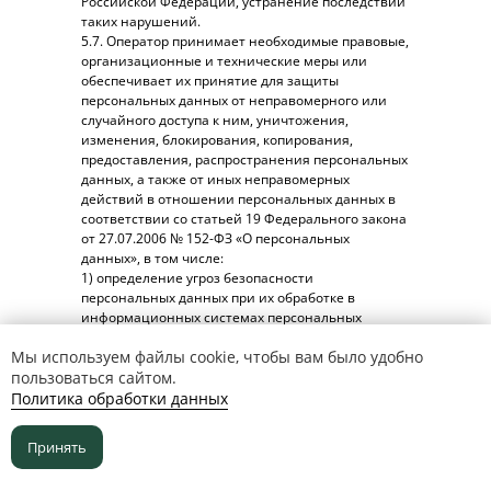
Российской Федерации, устранение последствий
таких нарушений.
Обратный звонок
5.7. Оператор принимает необходимые правовые,
организационные и технические меры или
Остались вопросы? Заполните форму
обеспечивает их принятие для защиты
и мы перезвоним Вам.
персональных данных от неправомерного или
случайного доступа к ним, уничтожения,
изменения, блокирования, копирования,
предоставления, распространения персональных
данных, а также от иных неправомерных
действий в отношении персональных данных в
соответствии со статьей 19 Федерального закона
от 27.07.2006 № 152-ФЗ «О персональных
данных», в том числе:
1) определение угроз безопасности
персональных данных при их обработке в
информационных системах персональных
данных;
Мы используем файлы cookie, чтобы вам было удобно
2) применение организационных и технических
мер по обеспечению безопасности персональных
пользоваться сайтом.
данных при их обработке в информационных
Политика обработки данных
© 2026 ООО «ЭСТЕТИКА ЛИЦА И ТЕЛА»
системах персональных данных, необходимых
Лицензия ЛО-26−01−93 773 от 26 сентября 2016 г.
Онлайн-запись
ИНН 2635257605
для выполнения требований к защите
на прием
Принять
КПП 263501001
персональных данных, исполнение которых
обеспечивает установленные Правительством