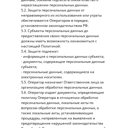
НАВИГАЦИЯ
неразглашении персональных данных.
5.2. Защита персональных данных от
Главная
Оборудование
неправомерного их использования или утраты
Специалисты
Статьи
обеспечивается Оператором в порядке,
установленном законодательством РФ.
Акции
Лицензии
5.3. Субъекты персональных данных до
Частичная оплата
Косметика
предоставления своих персональных данных
должны иметь возможность ознакомиться с
настоящей Политикой.
5.4. Защите подлежат:
- информация о персональных данных субъекта;
- документы, содержащие персональные данные
КОНТАКТЫ
субъекта;
- персональные данные, содержащиеся на
+7 (962) 44-00-655
электронных носителях.
5.5. Оператор назначает Ответственное лицо за
elitestetik@yandex.ru
организацию обработки персональных данных.
5.6. Оператор издает документы, определяющие
г. Ставрополь,
ул. Маршала Жукова, 5
политику Оператора в отношении обработки
персональных данных, локальные акты по
вопросам обработки персональных данных, а
также локальные акты, устанавливающие
процедуры, направленные на выявление и
предотвращение нарушений законодательства
КОНСУЛЬТАЦИЯ