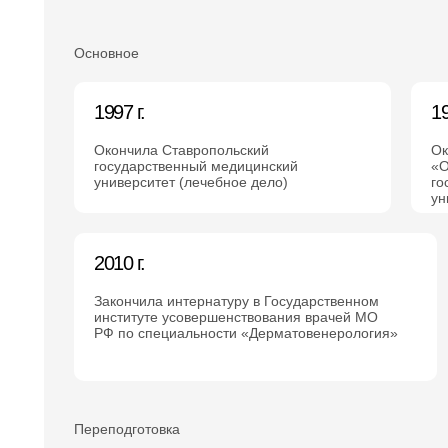
Основное
1997 г.
19
Окончила Ставропольский
Ок
государственный медицинский
«О
университет (лечебное дело)
го
ун
2010 г.
Закончила интернатуру в Государственном
институте усовершенствования врачей МО
РФ по специальности «Дерматовенерология»
Переподготовка