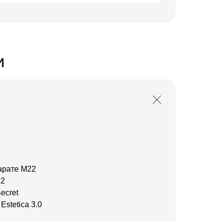
и
арате M22
22
ecret
stetica 3.0