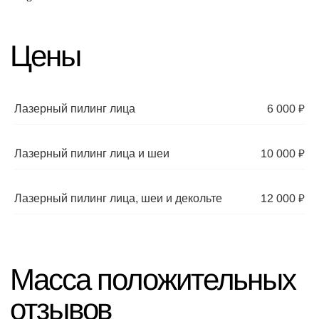
НАВИГАЦИЯ
Лазерный пилинг лица
6 000 ₽
Главная
Оборудование
Специалисты
Статьи
Акции
Лицензии
Лазерный пилинг лица и шеи
10 000 ₽
Частичная оплата
Косметика
Лазерный пилинг лица, шеи и декольте
12 000 ₽
КОНТАКТЫ
+7 (962) 44-00-655
elitestetik@yandex.ru