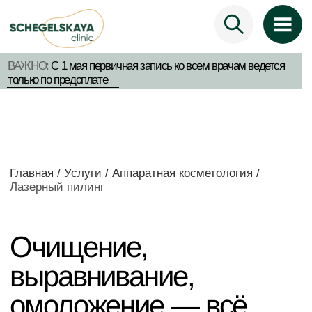
ВАЖНО:
С 1 мая первичная запись ко всем врачам ведется
только по предоплате
Главная
/
Услуги
/
Аппаратная косметология
/
Лазерный пилинг
Очищение,
выравнивание,
омоложение — всё
в одном пилинге
на Bioxel CO₂