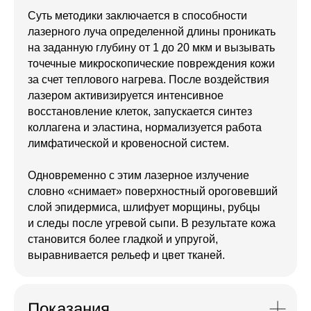
Суть методики заключается в способности
лазерного луча определенной длины проникать
на заданную глубину от 1 до 20 мкм и вызывать
Какие проблемы
точечные микроскопические повреждения кожи
решает процедура
за счет теплового нагрева. После воздействия
лазером активизируется интенсивное
восстановление клеток, запускается синтез
Фотостарение
Неравномерный тон
коллагена и эластина, нормализуется работа
Расширенные поры
Шрамы и рубцы
лимфатической и кровеносной систем.
Гиперпигментация
Акне и постакне
Одновременно с этим лазерное излучение
словно «снимает» поверхностный ороговевший
Преимущества:
слой эпидермиса, шлифует морщины, рубцы
и следы после угревой сыпи. В результате кожа
становится более гладкой и упругой,
Универсальность
выравнивается рельеф и цвет тканей.
Процедура подходит для любого
типа и цвета кожи
Показания